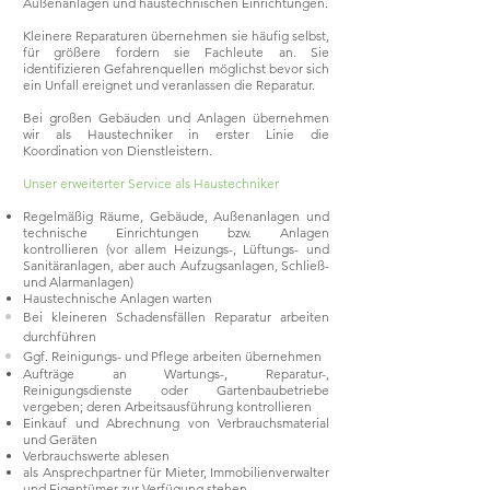
Außenanlagen und haustechnischen Einrichtungen.
Kleinere Reparaturen übernehmen sie häufig selbst,
für größere fordern sie Fachleute an. Sie
identifizieren Gefahrenquellen möglichst bevor sich
ein Unfall ereignet und veranlassen die Reparatur.
Bei großen Gebäuden und Anlagen übernehmen
wir als Haustechniker in erster Linie die
Koordination von Dienstleistern.
Unser erweiterter Service als Haustechniker
Regelmäßig Räume, Gebäude, Außenanlagen und
technische Einrichtungen bzw. Anlagen
kontrollieren (vor allem Heizungs-, Lüftungs- und
Sanitäranlagen, aber auch Aufzugsanlagen, Schließ-
und Alarmanlagen)
Haustechnische Anlagen warten
Bei kleineren Schadensfällen Reparatur arbeiten
durchführen
Ggf. Reinigungs- und Pflege arbeiten übernehmen
Aufträge an Wartungs-, Reparatur-,
Reinigungsdienste oder Gartenbaubetriebe
vergeben; deren Arbeitsausführung kontrollieren
Einkauf und Abrechnung von Verbrauchsmaterial
und Geräten
Verbrauchswerte ablesen
als Ansprechpartner für Mieter, Immobilienverwalter
und Eigentümer zur Verfügung stehen