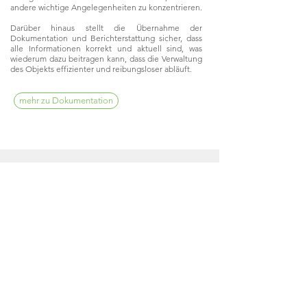
andere wichtige Angelegenheiten zu konzentrieren.
Darüber hinaus stellt die Übernahme der
Dokumentation und Berichterstattung sicher, dass
alle Informationen korrekt und aktuell sind, was
wiederum dazu beitragen kann, dass die Verwaltung
des Objekts effizienter und reibungsloser abläuft.
mehr zu Dokumentation
Bei Fragen,
einfach anrufen:
06155 82 56 903
Mo.-Fr. 8-17 Uhr
Kontaktformular
Hausmeister Service
Leistungen
Grünfl
ächenpflege
Vorteile
Gebäudereinigung
B2B
Haustechnik
Über uns